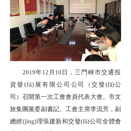
2019年
12月10日，
三門峽市交通投
資發(fā)展有限公司
公司
（
交發(fā)公
司
）
召開第一次工會會員代表大會。
市
文
旅集團
黨委副書記、
工會主席李流芳
，
副
總經(jīng)理張建新和
交發(fā)
公司全體會