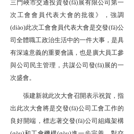
三門峽市交通投資發(fā)展有限公司第一
次工會會員代表大會的批復》，
強調
(diào)
此次工會會員代表大會是交發(fā)公
司全體職工政治生活中的一件大事，是具
有深遠意義的重要會議，也是廣大員工參
與公司民主管理，共謀公司發(fā)展的一
次盛會。
張建新就此次大會召開表示祝賀，
指
出
此次大會將是
交發(fā)
公司工會工作的
良好開端，標志著
交發(fā)
公司組織架構
(gòu)和工會機構(gòu)進一步完善，對
交