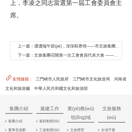
上，李凌之同志當選第一屆工會委員會主
席。
上一篇：濃濃端午節(jié)，深深粽香情——市文旅集團組織開展端午節(jié)主題活動
下一篇：文旅集團召開第一次工會會員代表大會 ——選舉產(chǎn)生第一屆工會委員會和工會主席
友情鏈接：
三門峽市人民政府
三門峽市文化旅游局
河南省
文化和旅游廳
中華人民共和國文化和旅游部
集團介紹
黨建工作
業(yè)務(wù)
文旅服務
領(lǐng)域
(wù)
集團介紹
黨群動態(tài)
董事長致辭
工會動態(tài)
文旅體育
全域平臺