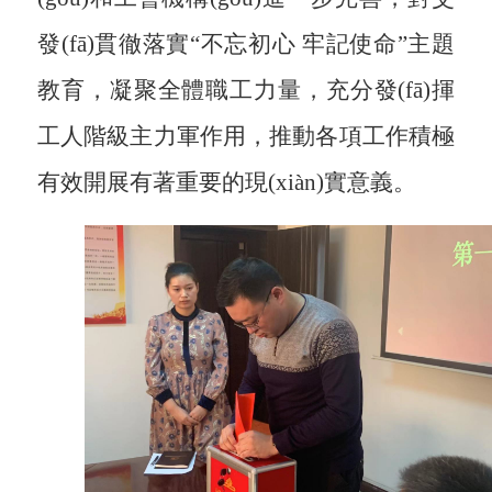
發(fā)
貫徹落實
“不忘初心 牢記使命”主題
教育，凝聚全體職工力量，充分發(fā)揮
工人階級主力軍作用，推動各項工作積極
有效開展有著重要的現(xiàn)實意義。