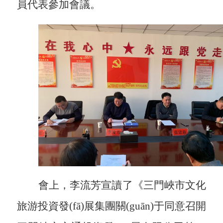
員代表參加會議。
會上，李流芳宣讀了《三門峽市文化
旅游投資發(fā)展集團關(guān)于同意召開