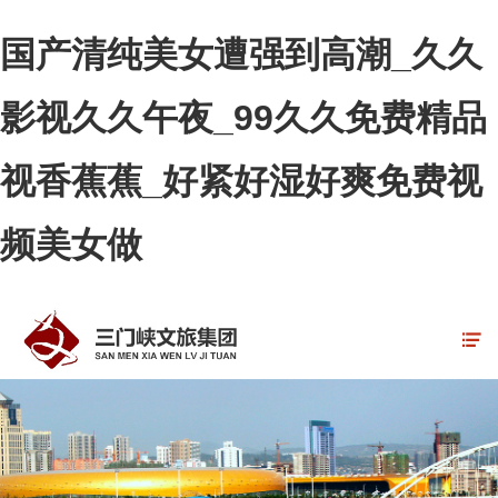
国产清纯美女遭强到高潮_久久
影视久久午夜_99久久免费精品
视香蕉蕉_好紧好湿好爽免费视
频美女做