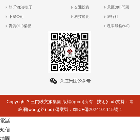
領(lǐng)導班子
交通投資
景區(qū)門票
下屬公司
科技孵化
旅行社
資質(zhì)榮譽
租車服務(wù)
Copyright ? 三門峽文旅集團 版權(quán)所有 技術(shù)支持：
青
峰網(wǎng)絡(luò)
備案號：
豫ICP備2024101115號-1
電話
短信
地圖