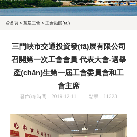
首頁
>
黨建工會
>
工會動態(tài)
三門峽市交通投資發(fā)展有限公司
召開第一次工會會員 代表大會-選舉
產(chǎn)生第一屆工會委員會和工
會主席
發(fā)布時間：2019-12-11
點擊：11323